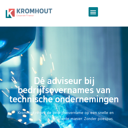
Dé adviseur bij
bedrijfsovernames van
technische ondernemingen
Kromhout regelt de bedrijfsovername op een snelle en
efficiënte manier. Zonder poespas.